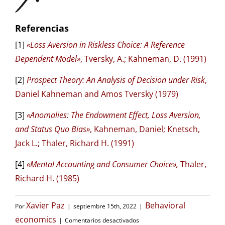
Referencias
[1]
«Loss Aversion in Riskless Choice: A Reference
Dependent Model»
, Tversky, A.; Kahneman, D. (1991)
[2]
Prospect Theory: An Analysis of Decision under Risk
,
Daniel Kahneman and Amos Tversky (1979)
[3]
«Anomalies: The Endowment Effect, Loss Aversion,
and Status Quo Bias»
, Kahneman, Daniel; Knetsch,
Jack L.; Thaler, Richard H. (1991)
[4]
«Mental Accounting and Consumer Choice»,
Thaler,
Richard H. (1985)
Xavier Paz
Behavioral
Por
|
septiembre 15th, 2022
|
en
economics
|
Comentarios desactivados
Por