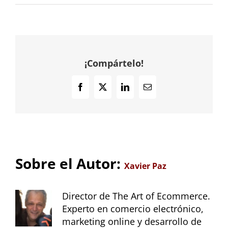
qué
rechazan
tu
oferta
(realmente)
¡Compártelo!
Facebook
X
LinkedIn
Correo
electrónico
Sobre el Autor:
Xavier Paz
Director de The Art of Ecommerce.
Experto en comercio electrónico,
marketing online y desarrollo de