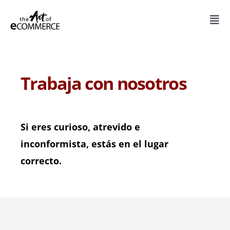
Saltar
al
Togg
contenido
Navi
Servicios
Trabaja con nosotros
Recursos y herramientas
Nosotros
Si eres curioso, atrevido e
Blog
inconformista, estás en el lugar
correcto.
CONTACTA