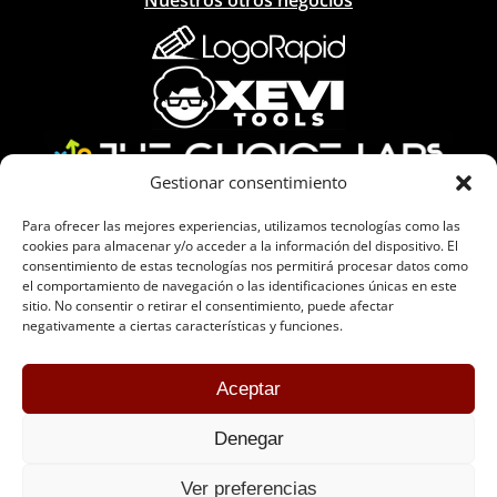
Gestionar consentimiento
Acreditaciones
Para ofrecer las mejores experiencias, utilizamos tecnologías como las
cookies para almacenar y/o acceder a la información del dispositivo. El
consentimiento de estas tecnologías nos permitirá procesar datos como
el comportamiento de navegación o las identificaciones únicas en este
sitio. No consentir o retirar el consentimiento, puede afectar
negativamente a ciertas características y funciones.
© Copyright 2026 The Art of Ecommerce | Todos
Aceptar
los derechos reservados |
Términos legales y
Denegar
privacidad
|
Buscamos talento
Ver preferencias